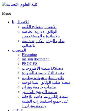
Menu
للاتصال بنا
الاتصال بمصالج الكلية
الوثائق الادارية الخاصة
بالاساتدة و المستخدمين
طلب الوثائق الادارية خاصة
بالطالب
المنصات
Elearning
maison doctorant
PROGES
منصة الأطروحات DSpace
منصة التاكيد صحة الشهادة
طلب تسليم شهادة وطنيـة
منصة طلب الوثائق البيداغوجية
منصات جامعة وهران
منصة الترشح للماستر
منصة إلكترونية خاصة للإجابة
على جميع استفسارات الطلبة
جامعة وهران 1
المكتبة