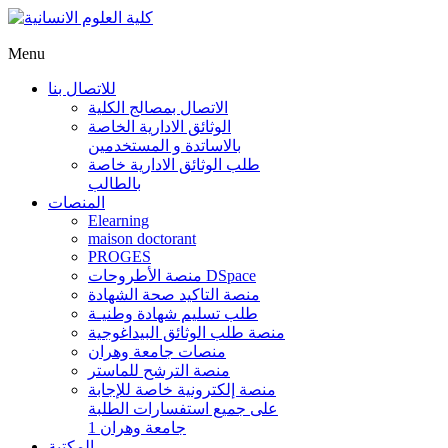
Menu
للاتصال بنا
الاتصال بمصالج الكلية
الوثائق الادارية الخاصة
بالاساتدة و المستخدمين
طلب الوثائق الادارية خاصة
بالطالب
المنصات
Elearning
maison doctorant
PROGES
منصة الأطروحات DSpace
منصة التاكيد صحة الشهادة
طلب تسليم شهادة وطنيـة
منصة طلب الوثائق البيداغوجية
منصات جامعة وهران
منصة الترشح للماستر
منصة إلكترونية خاصة للإجابة
على جميع استفسارات الطلبة
جامعة وهران 1
المكتبة