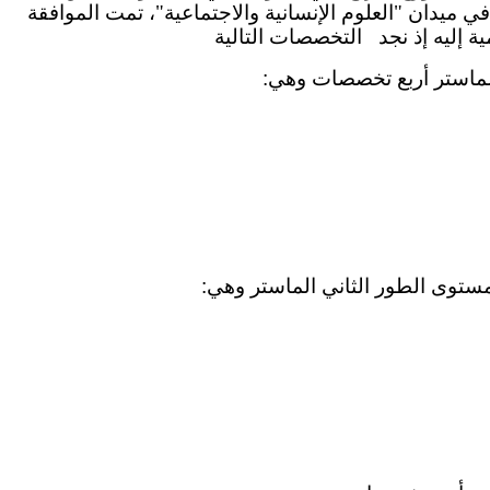
ائمة التكوينات في الماستر المؤهلة بعنوان جامعة وهران1 في ميدان "العلوم الإنسانية والاجتماعية"، تمت الموافقة
لماستر أربع تخصصات وهي:
وى الطور الثاني الماستر وهي: